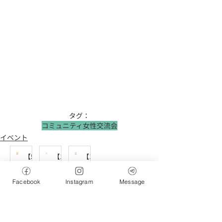
タグ：
コミュニティ
女性交流会
イベント
【5/
【1/
【1/
31
20(
25(
㈰
火)
日)
Facebook
Instagram
Message
will
女性
will
保健
イベント
交流
イベント
保健
イベント
室
会】
室】
vol.
今年
年始
8】
の運
の健