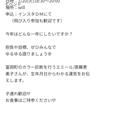
日時：1/20(火)18:30～20:00
イベント
場所：will
申込：インスタＤＭにて
　（飛び入り参加も歓迎です）
今年はどんな一年にしたいですか？
抱負や目標、ぜひみんなで
ゆるゆる語りましょう🌸
富岡町のカラー診断を行うエミール/斎藤恵
美子さんが、生年月日からわかる運気をお伝
えします。
子連れ歓迎💛
お食事はご持参ください💛