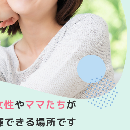
女性
や
ママたち
が
揮できる場所です