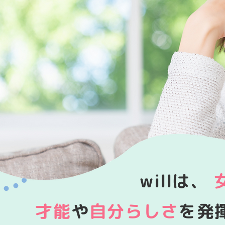
willは、
才能
や
自分らしさ
を発