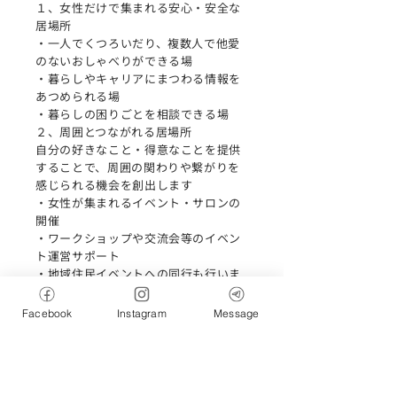
１、女性だけで集まれる安心・安全な
居場所
・一人でくつろいだり、複数人で他愛
のないおしゃべりができる場
・暮らしやキャリアにまつわる情報を
あつめられる場
・暮らしの困りごとを相談できる場
２、周囲とつながれる居場所
自分の好きなこと・得意なことを提供
することで、周囲の関わりや繋がりを
感じられる機会を創出します
・女性が集まれるイベント・サロンの
開催
・ワークショップや交流会等のイベン
ト運営サポート
・地域住民イベントへの同行も行いま
す。
３、女性専用の相互互助型コワーキン
Facebook
Instagram
Message
グスペース
・子連れでも働けるコワーキングスペ
ースの提供
・起業や資格取得、キャリアアップの