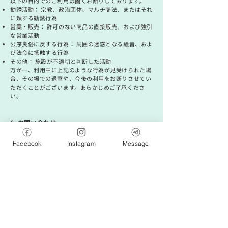
以下の目的でのご利用は固くお断りしております。
勧誘活動： 宗教、政治団体、マルチ商法、またはそれ
に類する勧誘行為
営業・販売： 許可のない商品の直接販売、および強引
な営業活動
公序良俗に反する行為： 周囲の迷惑となる騒音、およ
び法令に抵触する行為
その他： 施設が不適切と判断した活動​​
万が一、利用中に上記のような行為が見受けられた場
合、その場での退室や、今後の利用をお断りさせてい
ただくことがございます。あらかじめご了承くださ
い。
6. お問い合わせ
ご不明な点がございましたら、お気軽に
[お問い合わ
せフォーム]
または
[公式Instagram]
にてご連絡くださ
Facebook
Instagram
Message
い。
予約する ▶
お問い合わせ ▶