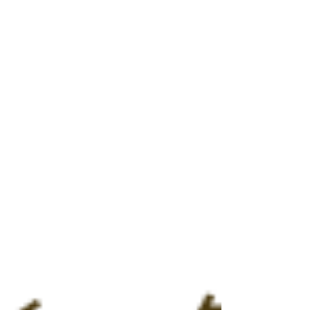
常的にできるアドバイスを提供します！ 申込不要です
ので、ぜひお気軽にお越しください。 日頃の気になる
身体の不調も併せてご相談いただけますよ。